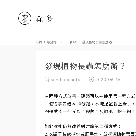
森
首頁
部落格
[hide]FAQ
發現植物長蟲怎麼辦？
多
發現植物長蟲怎麼辦？
水
senduoplants
2020-06-15
耕
有兩種方式改善，建議可以先使用第一種方式
1.植物拿去泡水10分鐘﹙水淹過盆栽上緣
物接受多一些光照﹙殺菌﹚及通風，約一週半
植
如觀察後仍無改善則建議第二種方式：
2.以罐子裝辣椒水或肥皂水，並噴灑植物葉面