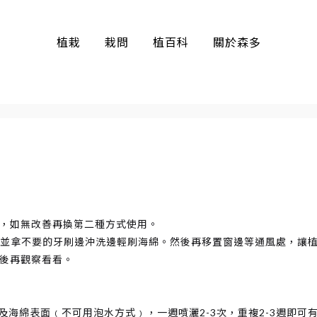
植栽
栽問
植百科
關於森多
方盆系列
霧陶
，如無改善再換第二種方式使用。
﹚，並拿不要的牙刷邊沖洗邊輕刷海綿。然後再移置窗邊等通風處，讓
後再觀察看看。
及海綿表面﹙不可用泡水方式﹚，一週噴灑2-3次，重複2-3週即可