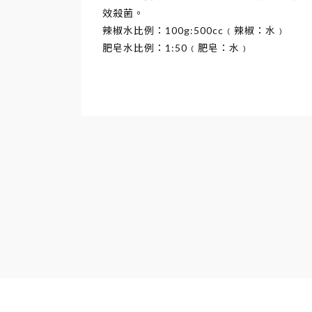
研
效殺菌。
辣椒水比例：100g:500cc﹙辣椒：水﹚
肥皂水比例：1:50﹙肥皂：水﹚
所