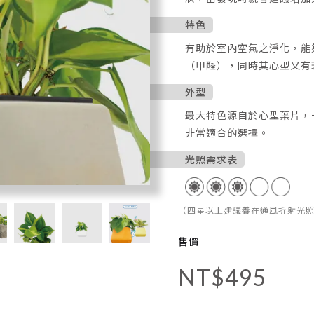
特色
有助於室內空氣之淨化，能
（甲醛），同時其心型又有
玻璃系列
窯瓷
外型
最大特色源自於心型葉片，
非常適合的選擇。
光照需求表
（四星以上建議養在通風折射光照
售價
NT$495