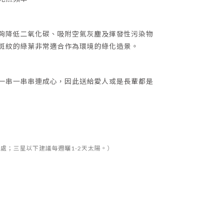
夠降低二氧化碳、吸附空氣灰塵及揮發性污染物
斑紋的綠葉非常適合作為環境的綠化造景。
系列
水泥系列
一串一串串連成心，因此送給愛人或是長輩都是
處；三星以下建議每週曬1-2天太陽。）