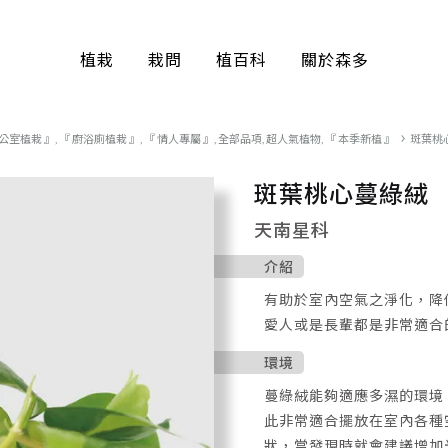
植栽
栽問
植百科
關於森多
辦公室植栽 』
,
『 廚浴廁植栽 』
,
『 情人專屬 』
,
全部品項
,
超人氣植物
,
『 本季新植 』
斑葉桃
方盆系列
霧陶
斑葉桃心蔓綠絨
天南星科
介紹
有助於室內空氣之淨化，降
愛人或是長輩都是非常適合
環境
蔓綠絨能夠適應多濕的環境
此非常適合擺放在室內各種
狀，當發現時就會建議增加