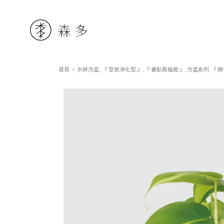
森
首頁
水耕方盆
,
『 空氣淨化型 』
,
『 書臥房植栽 』
,
方盆系列
,
『 
多
水
耕
植