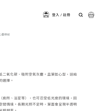
登入 / 註冊
心蔓綠絨
系列
犀力系列
會員登入
註冊會員
低二氧化碳、吸附空氣灰塵。且葉如心型，送給
的選擇。
（廁所、浴室等），也可忍受低光度的環境，因
空間情境。長期光照不足時，葉面會呈現半透明
光照頻率。