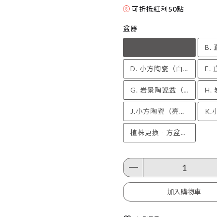
可折抵紅利
50
點
盆器
A. 小方陶瓷（素胚）
D. 小方陶瓷（白釉）
G. 岩景陶瓷盆（岩石灰）
J.小方陶瓷（亮橙釉）
植株更換 - 方盆（不含盆器）
加入購物車