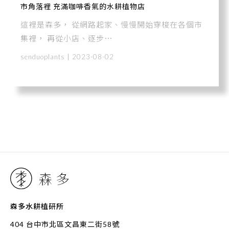
市角落裡 充滿咖啡香氣的水耕植物店
這裡是森多， 從網路起家、慢慢開始穿梭在各個市
集裡， 再從小店、逐步⋯
senduoplants | 2023-08-02
森多水耕植研所
404 台中市北區文昌東二街58號