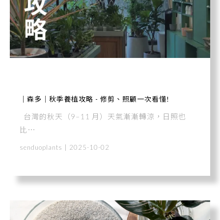
｜森多｜秋季養植攻略 - 修剪、照顧一次看懂!
台灣的秋天（9–11 月）天氣漸漸轉涼，日照也
比⋯
senduoplants | 2025-10-02