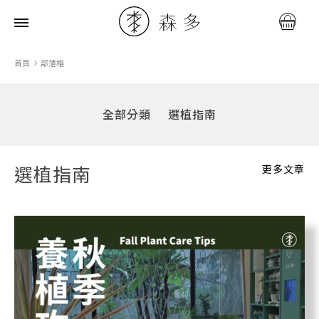
森
多
首頁
部落格
水
耕
全部分類
選植指南
植
研
所
更多文章
選植指南